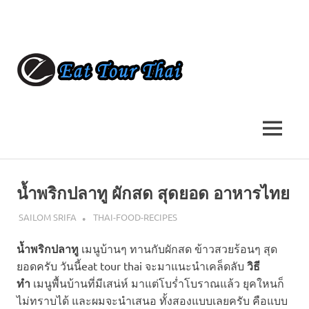
Skip
to
content
EAT
EAT
TOUR
TOUR
THAI
THAI
MENU
รีวิว
สถาน
ที่
เที่ยว
น้ำพริกปลาทู ผักสด สุดยอด อาหารไทย
ไทย
วิธี
ธันวาคม 7, 2016
SAILOM SRIFA
THAI-FOOD-RECIPES
ทำ
อาหาร
น้ำพริกปลาทู
เมนูบ้านๆ ทานกับผักสด ข้าวสวยร้อนๆ สุด
ไทย
ยอดครับ วันนี้eat tour thai จะมาแนะนำเคล็ดลับ
วิธี
ทำ
เมนูพื้นบ้านที่มีเสน่ห์ มาแต่โบร่ำโบราณแล้ว ยุคใหนก็
ไม่ทราบได้ และผมจะนำเสนอ ทั้งสองแบบเลยครับ คือแบบ