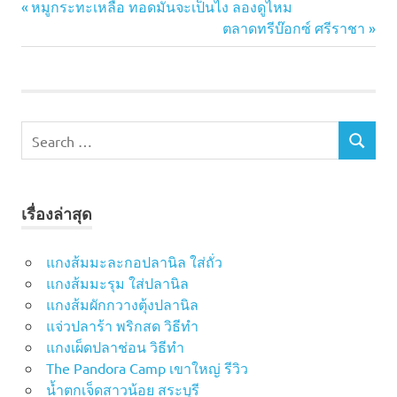
Previous
แนะแนว
หมูกระทะเหลือ ทอดมันจะเป็นไง ลองดูไหม
พริก
Post:
Next
ตลาดทรีบ๊อกซ์ ศรีราชา
ปลา
เรื่อง
Post:
ทู
วิธี
ทำ
น้ำ
S
พริก
S
e
ปลา
E
ทู
a
A
r
R
เรื่องล่าสุด
c
C
H
h
f
แกงส้มมะละกอปลานิล ใส่ถั่ว
o
แกงส้มมะรุม ใส่ปลานิล
r
แกงส้มผักกวางตุ้งปลานิล
:
แจ่วปลาร้า พริกสด วิธีทำ
แกงเผ็ดปลาช่อน วิธีทำ
The Pandora Camp เขาใหญ่ รีวิว
น้ำตกเจ็ดสาวน้อย สระบุรี