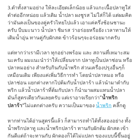
3.ตำทั้งสามอย่าง ให้ละเอียดเล็กน้อย แล้วแกะเนื้อปลาทูใส่
ตำต่ออีกหน่อย แล้วเติม น้ำปลา ผงชูรส ไม่ใส่ก็ได้ แต่ผมคิด
ว่ามันคงเป็นของคู่ครัวไทยไปแล้ว เอาแค่ครึ่งช้อนชานะ
ครับ บีบมะนาว น้ำปลา ชิมรส ว่าอร่อยหรือยัง เวลาทานให้
เติมน้ำอุ่น ทานคู่กับผักสด ข้าวร้อนๆจะอร่อยมากครับ
แต่หากว่าเรามีเวลา ทุกอย่างพร้อม และ สถานที่เหมาะสม
นะครับ ผมแนะนำว่าให้เปลี่ยนจาก ปลาทูเป็นปลาช่อน หรือ
ปลาหมอย่าง สำหรับกินกับน้ำพริก ส่วนเครื่องปรุงอื่นๆก็
เหมือนเดิม เพียงแค่เพิ่มวิธีการทำ โดยนำปลาหมอ หรือ
ปลาช่อน แยกต่างหากไปต้มกับน้ำปลาร้า แล้วนำมาตำกับ
พริก แล้วน้ำปลาร้าที่ต้มกับปลา ก็นำมาผสมแทนน้ำปลา
มันก็สูตรเดียวกันเลยครับ แต่เราอาจเรียกว่า”
น้ำพริก
ปลาร้า
“ไม่แตกต่างครับ
ความเป็นมาของ
น้ำพริก
คลิ๊กดู
หากท่านได้อ่านสูตรนี้แล้ว ก็สามารถทำได้ทั้งสองอย่าง ทั้ง
น้ำพริกปลาทู และน้ำพริกปลาร้า ทานกับผักต้ม ผักสด เข้า
กันดีแต่ถ้าจะทานกับ ผักดองก็ได้ไม่แปลก ของแบบนี้ขึ้นอยู่