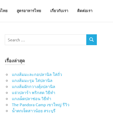
่ยวไทย
สูตรอาหารไทย
เกี่ยวกับเรา
ติดต่อเรา
S
S
e
E
a
A
r
R
เรื่องล่าสุด
c
C
H
h
f
แกงส้มมะละกอปลานิล ใส่ถั่ว
o
แกงส้มมะรุม ใส่ปลานิล
r
แกงส้มผักกวางตุ้งปลานิล
:
แจ่วปลาร้า พริกสด วิธีทำ
แกงเผ็ดปลาช่อน วิธีทำ
The Pandora Camp เขาใหญ่ รีวิว
น้ำตกเจ็ดสาวน้อย สระบุรี