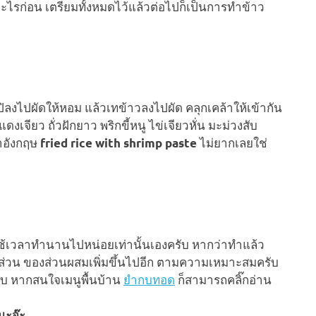
ะไรก่อน เตรียมทั้งหมดไว้แล้วต่อไปก็เป็นการทำข้าว
ะปิลงไปผัดให้หอม แล้วเทข้าวลงไปผัด คลุกเคล้าให้เข้ากัน
จียว ถั่วฝักยาว พริกขี้หนู ไข่เจียวหั่น มะม่วงสับ
อังกฤษ
ไม่ยากเลยใช่
fried rice with shrimp paste
ใช้เวลาทำนานไปหน่อยเท่านั้นเองครับ หากว่าทำแล้ว
าส่วน ของส่วนผสมเพิ่มขึ้นไปอีก ตามความเหมาะสมครับ
บ หากสนใจเมนูพื้นบ้าน
ยำกบทอด
ก็สามารถคลิ๊กอ่าน
นะจ๊ะ