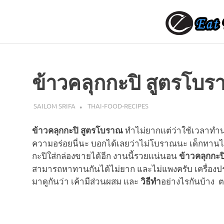
Skip
to
content
EAT
TOUR
THAI
รีวิว
ข้าวคลุกกะปิ สูตรโบ
สถาน
ที่
เที่ยว
มีนาคม 9, 2017
SAILOM SRIFA
THAI-FOOD-RECIPES
ไทย
วิธี
ทำไม่ยากแต่ว่าใช้เวลาทำน
ข้าวคลุกกะปิ สูตรโบราณ
ทำ
ความอร่อยนี่นะ บอกได้เลยว่าไม่โบราณนะ เด็กทานไ
อาหาร
กะปิใส่กล่องขายได้อีก งานนี้รวยแน่นอน
ไทย
ข้าวคลุกกะป
สามารถหาทานกันได้ไม่ยาก และไม่แพงครับ เครื่องปรุ
มาดูกันว่า เค้ามีส่วนผสม และ
อย่างไรกันบ้าง 
วิธีทำ