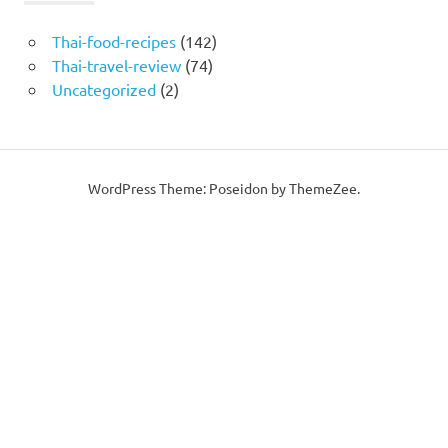
Thai-food-recipes
(142)
Thai-travel-review
(74)
Uncategorized
(2)
WordPress Theme: Poseidon by ThemeZee.